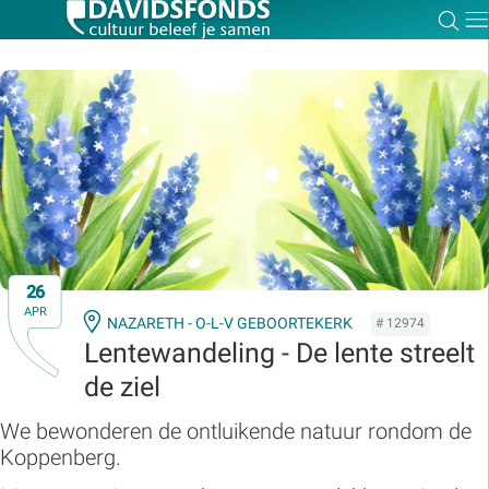
Zoe
Dir
Zoek:
Zoeken
26
APR
NAZARETH - O-L-V GEBOORTEKERK
# 12974
Lentewandeling - De lente streelt
de ziel
We bewonderen de ontluikende natuur rondom de
Koppenberg.