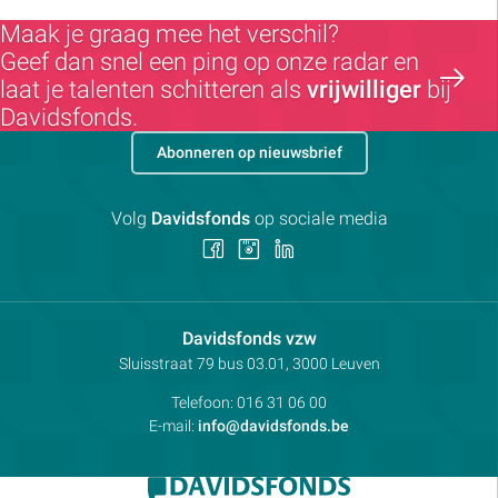
Maak je graag mee het verschil?
Geef dan snel een ping op onze radar en
laat je talenten schitteren als
vrijwilliger
bij
Davidsfonds.
Abonneren op nieuwsbrief
Volg
Davidsfonds
op sociale media
Volg
Volg
Volg
ons
ons
ons
op
op
op
Facebook
Instagram
LinkedIn
Contactpersoon:
Davidsfonds vzw
Adres:
Sluisstraat 79
bus 03.01, 3000
Leuven
Telefoon:
016 31 06 00
E-mail:
info@davidsfonds.be