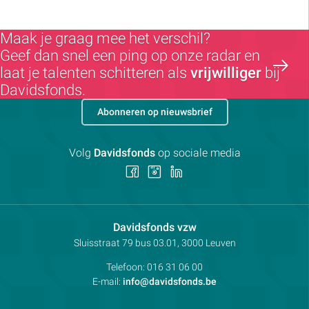
Maak je graag mee het verschil?
Geef dan snel een ping op onze radar en
laat je talenten schitteren als
vrijwilliger
bij
Davidsfonds.
Abonneren op nieuwsbrief
Volg
Davidsfonds
op sociale media
Volg
Volg
Volg
ons
ons
ons
op
op
op
Facebook
Instagram
LinkedIn
Contactpersoon:
Davidsfonds vzw
Adres:
Sluisstraat 79
bus 03.01, 3000
Leuven
Telefoon:
016 31 06 00
E-mail:
info@davidsfonds.be