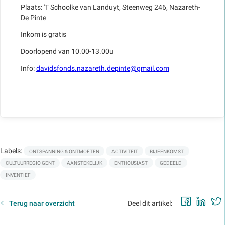
Plaats: 'T Schoolke van Landuyt, Steenweg 246, Nazareth-
De Pinte
Inkom is gratis
Doorlopend van 10.00-13.00u
Info:
davidsfonds.nazareth.depinte@gmail.com
Labels:
ONTSPANNING & ONTMOETEN
ACTIVITEIT
BIJEENKOMST
CULTUURREGIO GENT
AANSTEKELIJK
ENTHOUSIAST
GEDEELD
INVENTIEF
Faceb
Lin
Terug naar overzicht
Deel dit artikel: