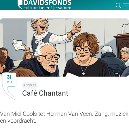
Zoe
Dir
Zoek:
Zoeken
31
MEI
# 12973
Café Chantant
Van Miel Cools tot Herman Van Veen. Zang, muziek
en voordracht.