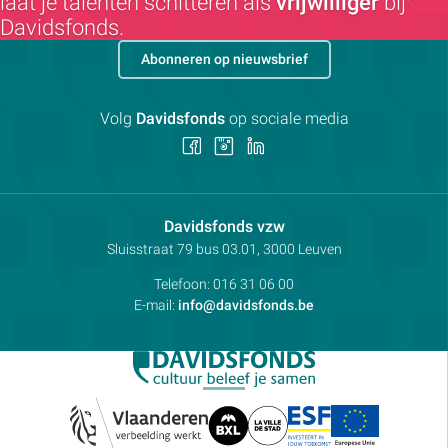
laat je talenten schitteren als
vrijwilliger
bij
Davidsfonds.
Abonneren op nieuwsbrief
Volg
Davidsfonds
op sociale media
Volg
Volg
Volg
ons
ons
ons
op
op
op
Facebook
Instagram
LinkedIn
Contactpersoon:
Davidsfonds vzw
Adres:
Sluisstraat 79
bus 03.01, 3000
Leuven
Telefoon:
016 31 06 00
E-mail:
info@davidsfonds.be